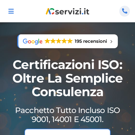
Salta
al
Toggle
Navigation
contenuto
Home
195 recensioni
Certificazioni
Certificazioni ISO:
Consulenza
Oltre La Semplice
Guide Pratiche
Consulenza
Corsi ISO
Pacchetto Tutto Incluso ISO
9001, 14001 E 45001.
Chi Siamo