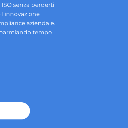
i ISO senza perderti
me l'innovazione
compliance aziendale.
risparmiando tempo