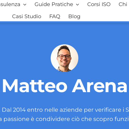
sulenza
Guide Pratiche
Corsi ISO
Chi
Casi Studio
FAQ
Blog
Matteo Arena
Dal 2014 entro nelle aziende per verificare i 
a passione è condividere ciò che scopro funz