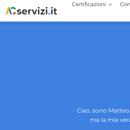
Salta
Certificazioni
Con
al
contenuto
Ciao, sono Matteo. 
ma la mia ver