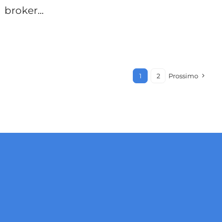
broker...
1
2
Prossimo