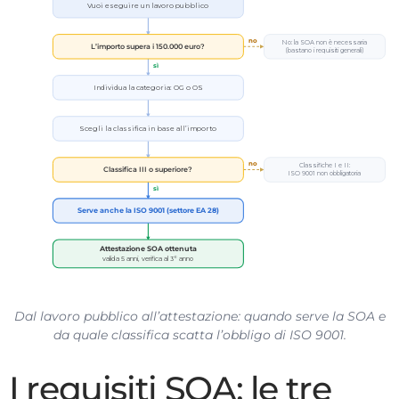
Vuoi eseguire un lavoro pubblico
no
No: la SOA non è necessaria
L’importo supera i 150.000 euro?
(bastano i requisiti generali)
sì
Individua la categoria: OG o OS
Scegli la classifica in base all’importo
no
Classifiche I e II:
Classifica III o superiore?
ISO 9001 non obbligatoria
sì
Serve anche la ISO 9001 (settore EA 28)
Attestazione SOA ottenuta
valida 5 anni, verifica al 3° anno
Dal lavoro pubblico all’attestazione: quando serve la SOA e
da quale classifica scatta l’obbligo di ISO 9001.
I requisiti SOA: le tre