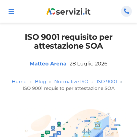
Salta
al
Toggle
Navigation
contenuto
Home
ISO 9001 requisito per
attestazione SOA
Certificazioni
Matteo Arena
28 Luglio 2026
Consulenza
Home
Blog
Normative ISO
ISO 9001
»
»
»
»
Guide Pratiche
ISO 9001 requisito per attestazione SOA
Corsi ISO
Chi Siamo